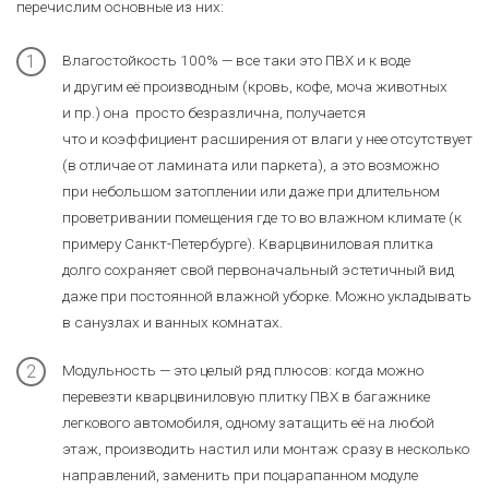
перечислим основные из них:
Влагостойкость 100% — все таки это ПВХ и к воде
и другим её производным (кровь, кофе, моча животных
и пр.) она просто безразлична, получается
что и коэффициент расширения от влаги у нее отсутствует
(в отличае от ламината или паркета), а это возможно
при небольшом затоплении или даже при длительном
проветривании помещения где то во влажном климате (к
примеру Санкт-Петербурге). Кварцвиниловая плитка
долго сохраняет свой первоначальный эстетичный вид
даже при постоянной влажной уборке. Можно укладывать
в санузлах и ванных комнатах.
Модульность — это целый ряд плюсов: когда можно
перевезти кварцвиниловую плитку ПВХ в багажнике
легкового автомобиля, одному затащить её на любой
этаж, производить настил или монтаж сразу в несколько
направлений, заменить при поцарапанном модуле