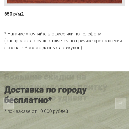
650 р/м2
* Наличие уточняйте в офисе или по телефону
(распродажа осуществляется по причине прекращения
завоза в Россию данных артикулов)
Большие скидки на
кварцвиниловую плитку
Доставка по городу
Вас приятно удивят
бесплатно*
* при заказе от 10 000 рублей