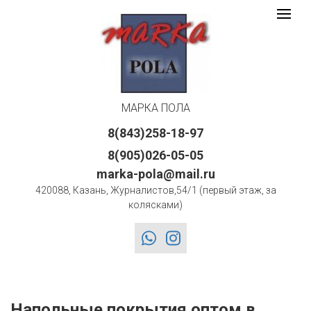
Марка
Toggle
navigat
Пола
logo
МАРКА ПОЛА
8(843)258-18-97
8(905)026-05-05
marka-pola@mail.ru
420088, Казань, Журналистов,54/1 (первый этаж, за
колясками)
whatsapp
instagram
Напольные покрытия оптом в