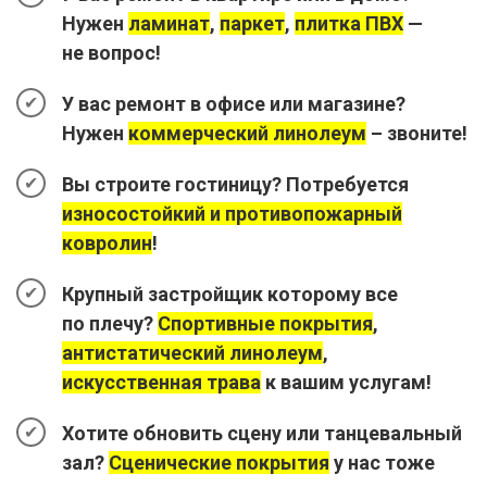
Нужен
ламинат
,
паркет
,
плитка ПВХ
—
не вопрос!
У вас ремонт в офисе или магазине?
Нужен
коммерческий линолеум
– звоните!
Вы строите гостиницу? Потребуется
износостойкий и противопожарный
ковролин
!
Крупный застройщик которому все
по плечу?
Спортивные покрытия
,
антистатический линолеум
,
искусственная трава
к вашим услугам!
Хотите обновить сцену или танцевальный
зал?
Сценические покрытия
у нас тоже