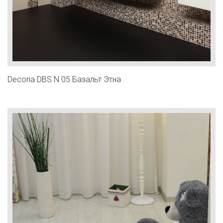
Decoria DВS N 05 Базальт Этна