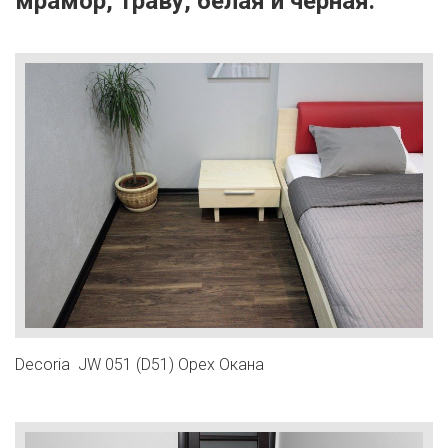
мрамор, траву, белая и черная:
Decoria JW 051 (D51) Орех Окана